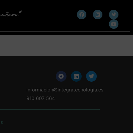
informacion@integratecnologia.es
910 607 564
os