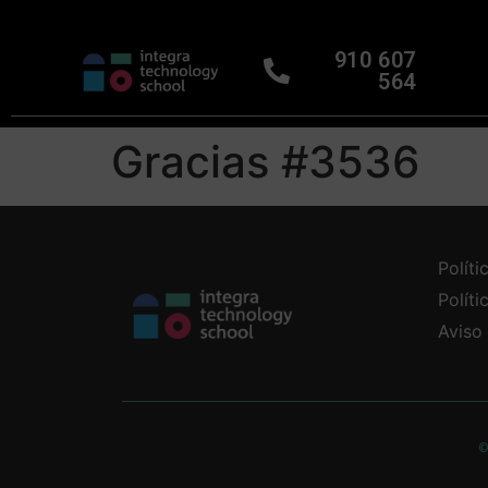
910 607
564
Gracias #3536
Políti
Polít
Aviso
©