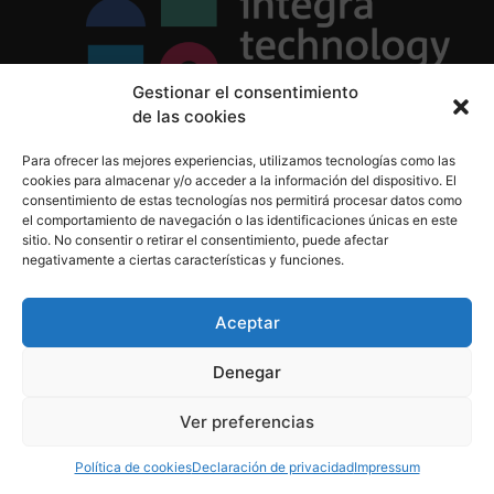
Gestionar el consentimiento
de las cookies
Política de Privacidad
Para ofrecer las mejores experiencias, utilizamos tecnologías como las
Política de Cookies
cookies para almacenar y/o acceder a la información del dispositivo. El
Aviso Legal
consentimiento de estas tecnologías nos permitirá procesar datos como
el comportamiento de navegación o las identificaciones únicas en este
sitio. No consentir o retirar el consentimiento, puede afectar
negativamente a ciertas características y funciones.
informacion@integratecnologia.es
910 607 564
Aceptar
Denegar
© 2023 INTEGRA Technology School. Todos los
Ver preferencias
derechos reservados
Política de cookies
Declaración de privacidad
Impressum