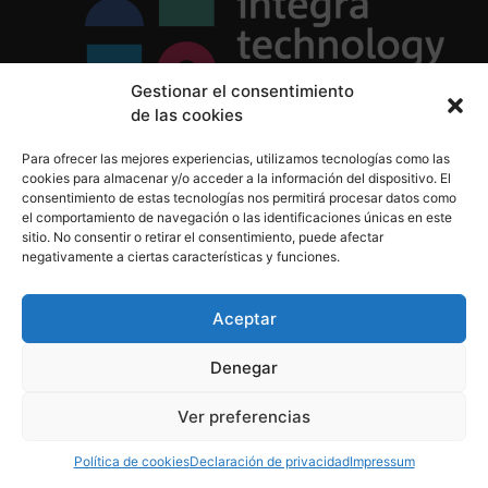
Gestionar el consentimiento
de las cookies
Política de Privacidad
Para ofrecer las mejores experiencias, utilizamos tecnologías como las
Política de Cookies
cookies para almacenar y/o acceder a la información del dispositivo. El
Aviso Legal
consentimiento de estas tecnologías nos permitirá procesar datos como
el comportamiento de navegación o las identificaciones únicas en este
sitio. No consentir o retirar el consentimiento, puede afectar
negativamente a ciertas características y funciones.
informacion@integratecnologia.es
910 607 564
Aceptar
Denegar
© 2023 INTEGRA Technology School. Todos los
Ver preferencias
derechos reservados
Política de cookies
Declaración de privacidad
Impressum