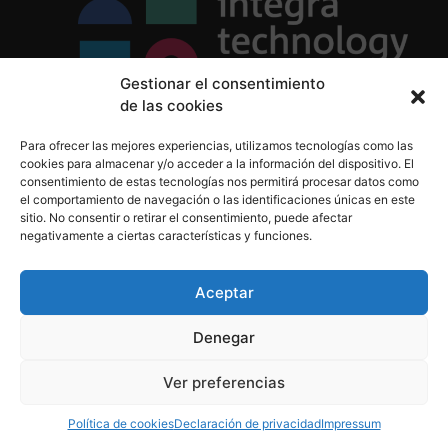
Gestionar el consentimiento
de las cookies
Política de Privacidad
Para ofrecer las mejores experiencias, utilizamos tecnologías como las
Política de Cookies
cookies para almacenar y/o acceder a la información del dispositivo. El
Aviso Legal
consentimiento de estas tecnologías nos permitirá procesar datos como
el comportamiento de navegación o las identificaciones únicas en este
sitio. No consentir o retirar el consentimiento, puede afectar
negativamente a ciertas características y funciones.
informacion@integratecnologia.es
910 607 564
Aceptar
Denegar
© 2023 INTEGRA Technology School. Todos los
Ver preferencias
derechos reservados
Política de cookies
Declaración de privacidad
Impressum