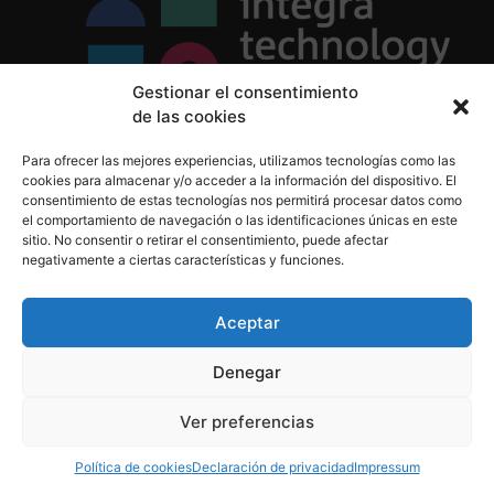
Gestionar el consentimiento
de las cookies
Política de Privacidad
Para ofrecer las mejores experiencias, utilizamos tecnologías como las
Política de Cookies
cookies para almacenar y/o acceder a la información del dispositivo. El
Aviso Legal
consentimiento de estas tecnologías nos permitirá procesar datos como
el comportamiento de navegación o las identificaciones únicas en este
sitio. No consentir o retirar el consentimiento, puede afectar
negativamente a ciertas características y funciones.
informacion@integratecnologia.es
910 607 564
Aceptar
Denegar
© 2023 INTEGRA Technology School. Todos los
Ver preferencias
derechos reservados
Política de cookies
Declaración de privacidad
Impressum