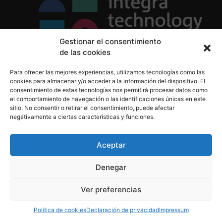
Gestionar el consentimiento
de las cookies
Política de Privacidad
Para ofrecer las mejores experiencias, utilizamos tecnologías como las
Política de Cookies
cookies para almacenar y/o acceder a la información del dispositivo. El
Aviso Legal
consentimiento de estas tecnologías nos permitirá procesar datos como
el comportamiento de navegación o las identificaciones únicas en este
sitio. No consentir o retirar el consentimiento, puede afectar
negativamente a ciertas características y funciones.
informacion@integratecnologia.es
910 607 564
Aceptar
Denegar
© 2023 INTEGRA Technology School. Todos los
Ver preferencias
derechos reservados
Política de cookies
Declaración de privacidad
Impressum