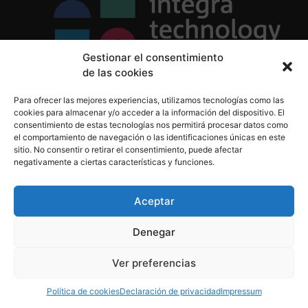
Gestionar el consentimiento
de las cookies
Política de Privacidad
Para ofrecer las mejores experiencias, utilizamos tecnologías como las
Política de Cookies
cookies para almacenar y/o acceder a la información del dispositivo. El
Aviso Legal
consentimiento de estas tecnologías nos permitirá procesar datos como
el comportamiento de navegación o las identificaciones únicas en este
sitio. No consentir o retirar el consentimiento, puede afectar
negativamente a ciertas características y funciones.
informacion@integratecnologia.es
910 607 564
Aceptar
Denegar
© 2023 INTEGRA Technology School. Todos los
Ver preferencias
derechos reservados
Política de cookies
Declaración de privacidad
Impressum