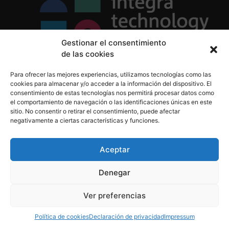
Gestionar el consentimiento
de las cookies
Política de Privacidad
Para ofrecer las mejores experiencias, utilizamos tecnologías como las
Política de Cookies
cookies para almacenar y/o acceder a la información del dispositivo. El
Aviso Legal
consentimiento de estas tecnologías nos permitirá procesar datos como
el comportamiento de navegación o las identificaciones únicas en este
sitio. No consentir o retirar el consentimiento, puede afectar
negativamente a ciertas características y funciones.
informacion@integratecnologia.es
910 607 564
Aceptar
Denegar
© 2023 INTEGRA Technology School. Todos los
Ver preferencias
derechos reservados
Política de cookies
Declaración de privacidad
Impressum