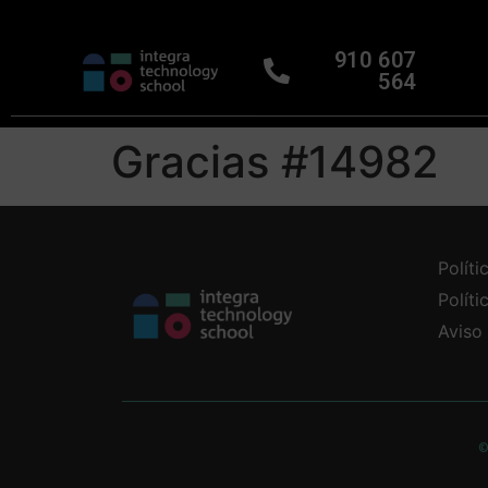
910 607
564
Gracias #14982
Políti
Polít
Aviso
©