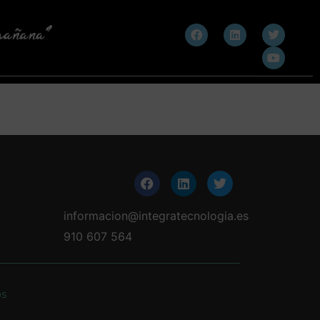
informacion@integratecnologia.es
910 607 564
os