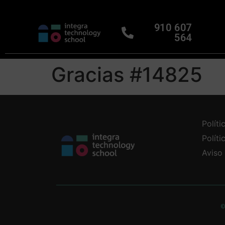
910 607
564
Gracias #14825
Políti
Polít
Aviso
©