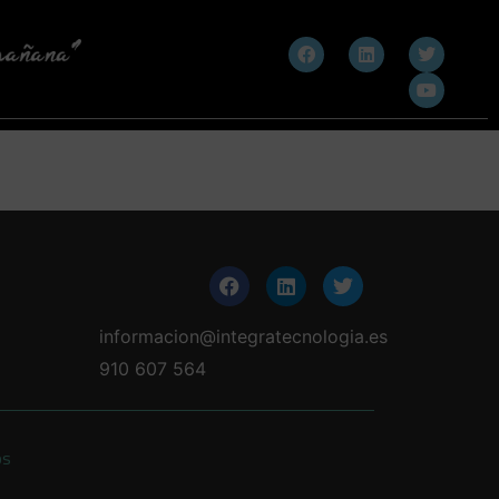
informacion@integratecnologia.es
910 607 564
os