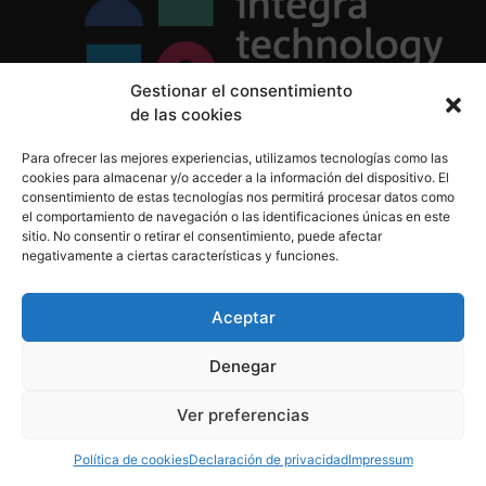
Gestionar el consentimiento
de las cookies
Política de Privacidad
Para ofrecer las mejores experiencias, utilizamos tecnologías como las
Política de Cookies
cookies para almacenar y/o acceder a la información del dispositivo. El
Aviso Legal
consentimiento de estas tecnologías nos permitirá procesar datos como
el comportamiento de navegación o las identificaciones únicas en este
sitio. No consentir o retirar el consentimiento, puede afectar
negativamente a ciertas características y funciones.
informacion@integratecnologia.es
910 607 564
Aceptar
Denegar
© 2023 INTEGRA Technology School. Todos los
Ver preferencias
derechos reservados
Política de cookies
Declaración de privacidad
Impressum